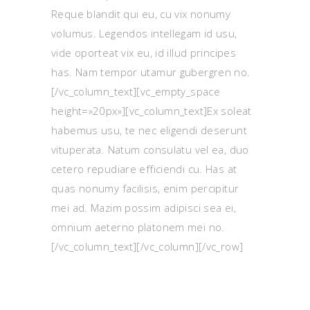
Reque blandit qui eu, cu vix nonumy
volumus. Legendos intellegam id usu,
vide oporteat vix eu, id illud principes
has. Nam tempor utamur gubergren no.
[/vc_column_text][vc_empty_space
height=»20px»][vc_column_text]Ex soleat
habemus usu, te nec eligendi deserunt
vituperata. Natum consulatu vel ea, duo
cetero repudiare efficiendi cu. Has at
quas nonumy facilisis, enim percipitur
mei ad. Mazim possim adipisci sea ei,
omnium aeterno platonem mei no.
[/vc_column_text][/vc_column][/vc_row]