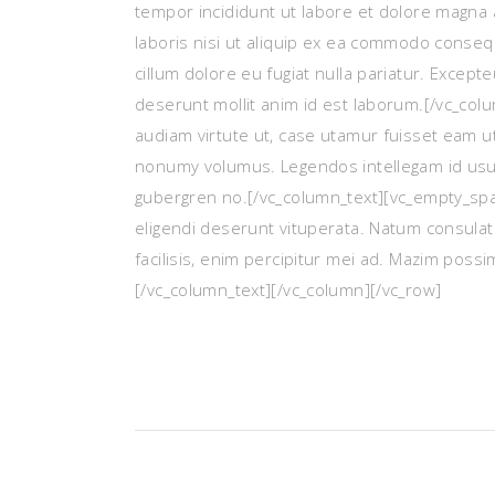
tempor incididunt ut labore et dolore magna 
laboris nisi ut aliquip ex ea commodo consequ
cillum dolore eu fugiat nulla pariatur. Excepte
deserunt mollit anim id est laborum.[/vc_co
audiam virtute ut, case utamur fuisset eam u
nonumy volumus. Legendos intellegam id usu, 
gubergren no.[/vc_column_text][vc_empty_sp
eligendi deserunt vituperata. Natum consulat
facilisis, enim percipitur mei ad. Mazim poss
[/vc_column_text][/vc_column][/vc_row]