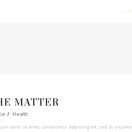
Serv
HE MATTER
ce
/
Health
um dolor sit amet, consectetur adipiscing elit, sed do eiusmo