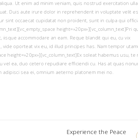
aliqua. Ut enim ad minim veniam, quis nostrud exercitation ul
at. Duis aute irure dolor in reprehenderit in voluptate velit e
ur sint occaecat cupidatat non proident, sunt in culpa qui offici
lumn_text][vc_empty_space height=»20px»][vc_column_text]Pri q
t, iisque accommodare an eam. Reque blandit qui eu, cu vix
vide oporteat vix eu, id illud principes has. Nam tempor utam
ace height=»20px»][vc_column_text]Ex soleat habemus usu, te 
u vel ea, duo cetero repudiare efficiendi cu. Has at quas non
im adipisci sea ei, omnium aeterno platonem mei no.
Experience the Peace