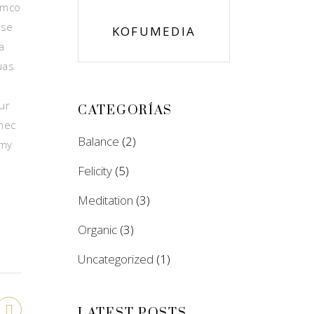
lamco
sse
KOFUMEDIA
a
uas
ur
CATEGORÍAS
nec
Balance
(2)
umy
Felicity
(5)
Meditation
(3)
Organic
(3)
Uncategorized
(1)
LATEST POSTS