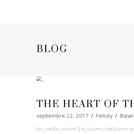
BLOG
THE HEART OF T
septiembre 22, 2017
Felicity
Balan
[vc_row][vc_column][vc_column_text]Lorem ips