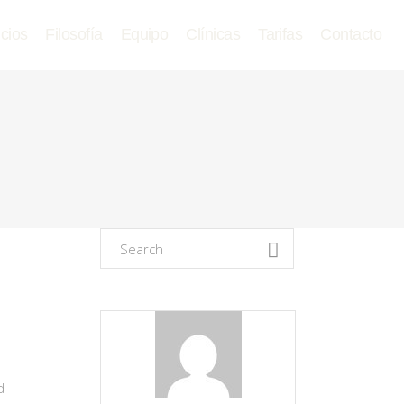
icios
Filosofía
Equipo
Clínicas
Tarifas
Contacto
d